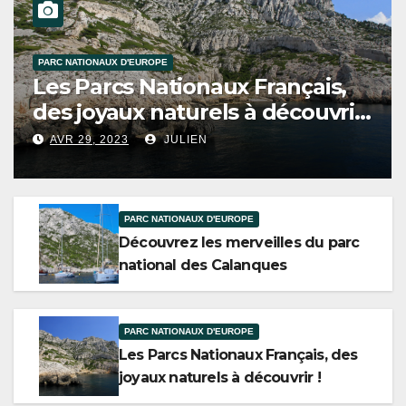
PARCS NATIONAUX DE THAILANDE
Le parc national de Khao Sok :
une merveille naturelle de la
Thaïlande
AVR 28, 2023
JULIEN
PARC NATIONAUX D'EUROPE
Découvrez les merveilles du parc
national des Calanques
PARC NATIONAUX D'EUROPE
Les Parcs Nationaux Français, des
joyaux naturels à découvrir !