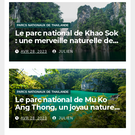
PARCS NATIONAUX DE THAILANDE
Le parc national de Khao Sok
: une merveille naturelle de
la Thaïlande
AVR 28, 2023
JULIEN
PARCS NATIONAUX DE THAILANDE
Le parc national de Mu Ko
Ang Thong, un joyau naturel
de la Thaïlande
AVR 28, 2023
JULIEN