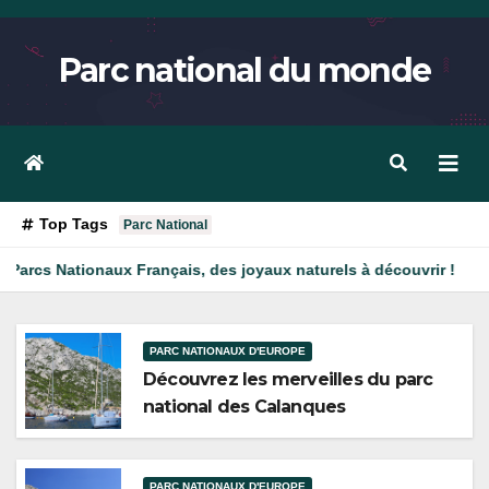
Skip
to
Parc national du monde
content
Top Tags
Parc National
aux Français, des joyaux naturels à découvrir !
Le parc nat
PARC NATIONAUX D'EUROPE
Découvrez les merveilles du parc
national des Calanques
PARC NATIONAUX D'EUROPE