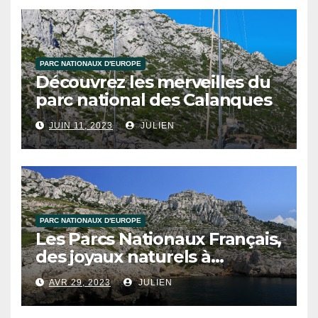
PARC NATIONAUX D'EUROPE
Découvrez les merveilles du
parc national des Calanques
JUIN 11, 2023
JULIEN
PARC NATIONAUX D'EUROPE
Les Parcs Nationaux Français,
des joyaux naturels à
découvrir !
AVR 29, 2023
JULIEN