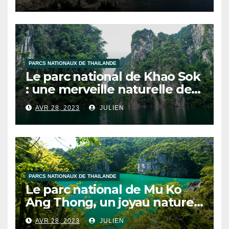
PARCS NATIONAUX DE THAILANDE
Le parc national de Khao Sok
: une merveille naturelle de
la Thaïlande
AVR 28, 2023
JULIEN
PARCS NATIONAUX DE THAILANDE
Le parc national de Mu Ko
Ang Thong, un joyau naturel
de la Thaïlande
AVR 28, 2023
JULIEN