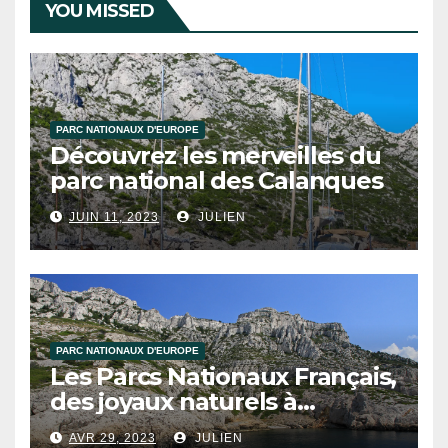
YOU MISSED
PARC NATIONAUX D'EUROPE
Découvrez les merveilles du
parc national des Calanques
JUIN 11, 2023
JULIEN
PARC NATIONAUX D'EUROPE
Les Parcs Nationaux Français,
des joyaux naturels à
découvrir !
AVR 29, 2023
JULIEN