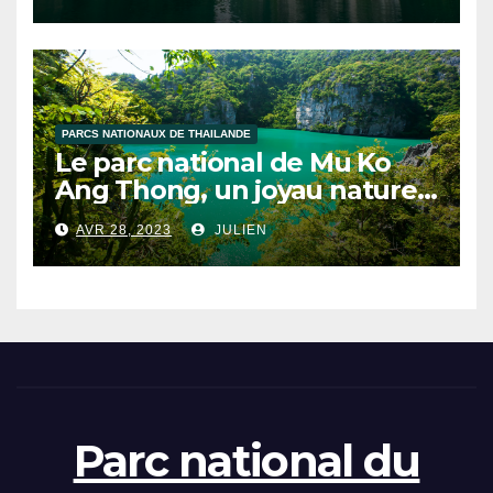
PARCS NATIONAUX DE THAILANDE
Le parc national de Mu Ko
Ang Thong, un joyau naturel
de la Thaïlande
AVR 28, 2023
JULIEN
Parc national du