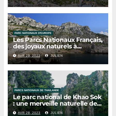
PARC NATIONAUX D'EUROPE
Les Parcs Nationaux Français,
des joyaux naturels à
découvrir !
AVR 29, 2023
JULIEN
PARCS NATIONAUX DE THAILANDE
Le parc national de Khao Sok
: une merveille naturelle de
la Thaïlande
AVR 28, 2023
JULIEN