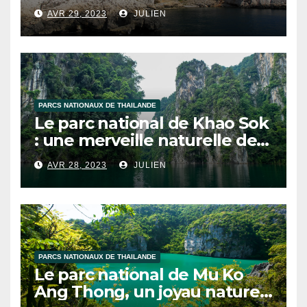
découvrir !
AVR 29, 2023
JULIEN
PARCS NATIONAUX DE THAILANDE
Le parc national de Khao Sok
: une merveille naturelle de
la Thaïlande
AVR 28, 2023
JULIEN
PARCS NATIONAUX DE THAILANDE
Le parc national de Mu Ko
Ang Thong, un joyau naturel